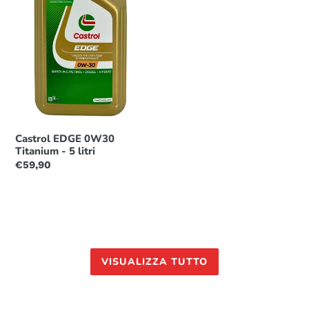
Titanium
-
5
litri
Castrol EDGE 0W30
Titanium - 5 litri
Prezzo
€59,90
di
listino
VISUALIZZA TUTTO