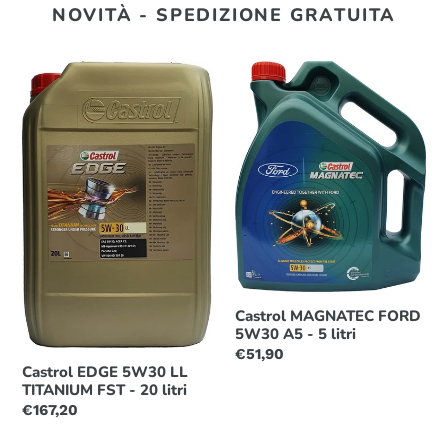
NOVITÀ - SPEDIZIONE GRATUITA
Castrol
Castrol
EDGE
MAGNATEC
5W30
FORD
LL
5W30
TITANIUM
A5
FST
-
-
5
20
litri
litri
Castrol MAGNATEC FORD
5W30 A5 - 5 litri
Prezzo
€51,90
Castrol EDGE 5W30 LL
di
TITANIUM FST - 20 litri
listino
Prezzo
€167,20
di