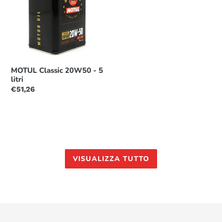
-
5
litri
MOTUL Classic 20W50 - 5
litri
Prezzo
€51,26
di
listino
VISUALIZZA TUTTO