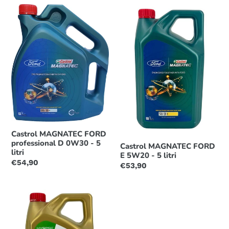
listino
Castrol
Castrol
MAGNATEC
MAGNATEC
FORD
FORD
professional
E
D
5W20
0W30
-
-
5
5
litri
litri
Castrol MAGNATEC FORD
professional D 0W30 - 5
Castrol MAGNATEC FORD
litri
E 5W20 - 5 litri
Prezzo
€54,90
Prezzo
€53,90
di
di
listino
listino
Castrol
EDGE
0W30