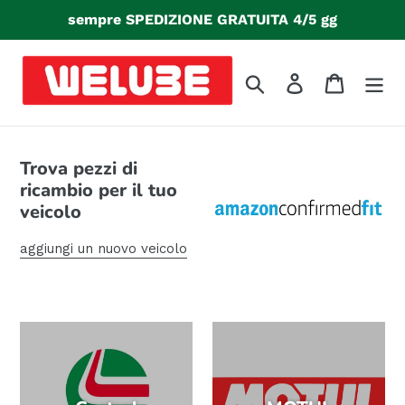
Vai
sempre SPEDIZIONE GRATUITA 4/5 gg
direttamente
ai
contenuti
Cerca
Accedi
Carrello
Trova pezzi di
ricambio per il tuo
veicolo
aggiungi un nuovo veicolo