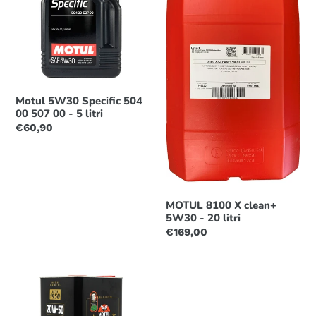
504
clean+
00
5W30
507
-
00
20
-
litri
5
Motul 5W30 Specific 504
litri
00 507 00 - 5 litri
Prezzo
€60,90
di
listino
MOTUL 8100 X clean+
5W30 - 20 litri
Prezzo
€169,00
di
listino
MOTUL
Classic
20W50