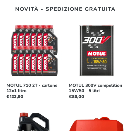
NOVITÀ - SPEDIZIONE GRATUITA
MOTUL
MOTUL
710
300V
2T
competition
-
15W50
cartone
-
12x1
5
litro
litri
MOTUL 710 2T - cartone
MOTUL 300V competition
12x1 litro
15W50 - 5 litri
Prezzo
€133,90
Prezzo
€86,00
di
di
listino
listino
Motul
MOTUL
5W30
8100
Specific
X