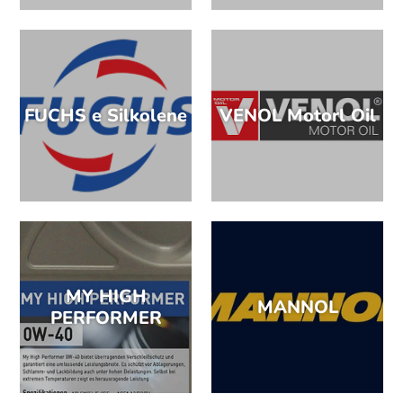
FUCHS e Silkolene
VENOL Motorl Oil
MY HIGH
MANNOL
PERFORMER