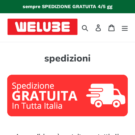
Vai
sempre SPEDIZIONE GRATUITA 4/5 gg
direttamente
ai
contenuti
Cerca
Accedi
Carrello
spedizioni