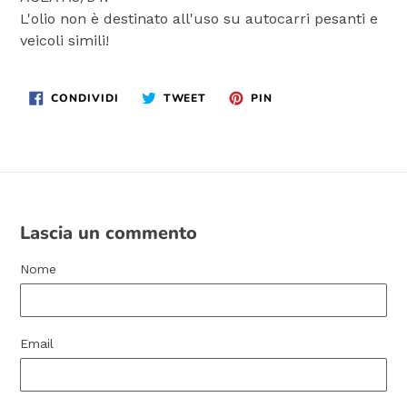
L'olio non è destinato all'uso su autocarri pesanti e
veicoli simili!
CONDIVIDI
TWITTA
PINNA
CONDIVIDI
TWEET
PIN
SU
SU
SU
FACEBOOK
TWITTER
PINTEREST
Lascia un commento
Nome
Email