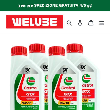
Vai
sempre SPEDIZIONE GRATUITA 4/5 gg
direttamente
ai
contenuti
Cerca
Accedi
Carrello