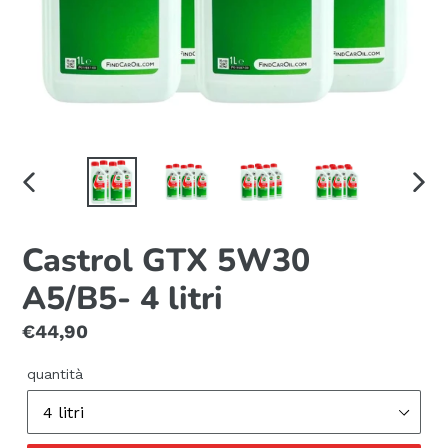
SLIDE
SLID
PRECEDENTE
SUC
Castrol GTX 5W30
A5/B5- 4 litri
Prezzo
€44,90
di
quantità
listino