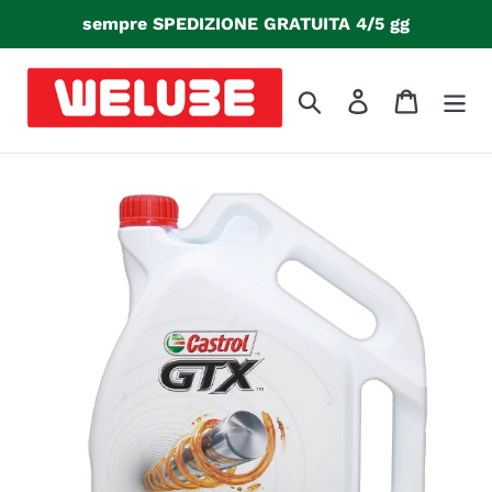
Vai
sempre SPEDIZIONE GRATUITA 4/5 gg
direttamente
ai
contenuti
Cerca
Accedi
Carrello