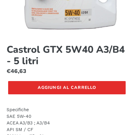
Castrol GTX 5W40 A3/B4
- 5 litri
Prezzo
€46,63
di
listino
AGGIUNGI AL CARRELLO
Specifiche
SAE 5W-40
ACEA A3/B3 ; A3/B4
API SM / CF