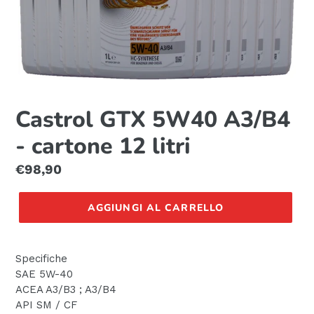
Castrol GTX 5W40 A3/B4
- cartone 12 litri
Prezzo
€98,90
di
listino
AGGIUNGI AL CARRELLO
Specifiche
SAE 5W-40
ACEA A3/B3 ; A3/B4
API SM / CF