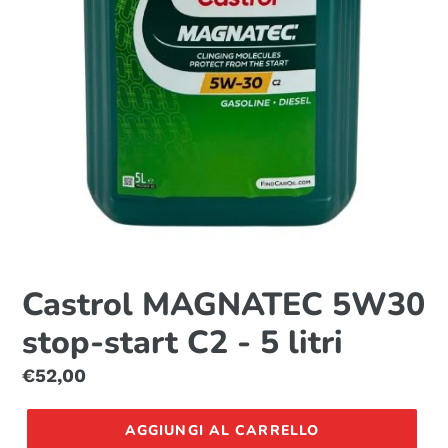
Castrol MAGNATEC 5W30
stop-start C2 - 5 litri
Prezzo
€52,00
di
listino
AGGIUNGI AL CARRELLO