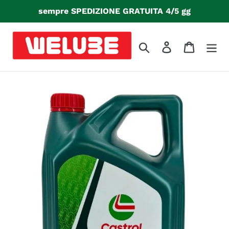
Vai
sempre SPEDIZIONE GRATUITA 4/5 gg
direttamente
ai
contenuti
Cerca
Accedi
Carrello