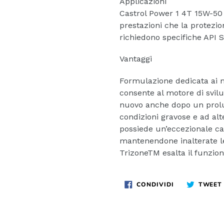
Applicazioni
Castrol Power 1 4T 15W-50 
prestazioni che la protezio
richiedono specifiche API
Vantaggi
Formulazione dedicata ai m
consente al motore di svil
nuovo anche dopo un prolun
condizioni gravose e ad al
possiede un’eccezionale ca
mantenendone inalterate le 
Trizone
TM
esalta il funzi
CONDIVIDI
CONDIVIDI
TWEET
SU
FACEBOOK