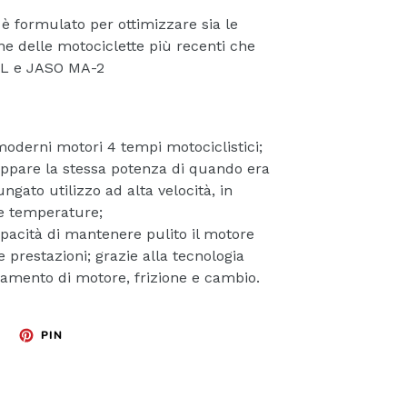
è formulato per ottimizzare sia le
ne delle motociclette più recenti che
 SL e JASO MA-2
oderni motori 4 tempi motociclistici;
uppare la stessa potenza di quando era
gato utilizzo ad alta velocità, in
te temperature;
pacità di mantenere pulito il motore
prestazioni; grazie alla tecnologia
onamento di motore, frizione e cambio.
TWITTA
PINNA
PIN
SU
SU
TWITTER
PINTEREST