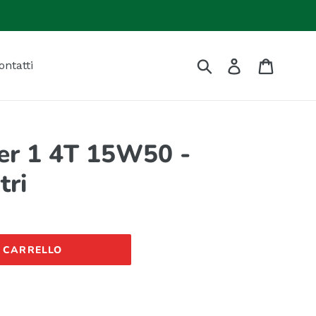
Invia
Accedi
Carrell
ontatti
er 1 4T 15W50 -
tri
L CARRELLO