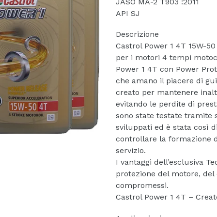
JASO MA-2 T903 :2011
API SJ
Descrizione
Castrol Power 1 4T 15W-50 è
per i motori 4 tempi motoci
Power 1 4T con Power Prote
che amano il piacere di gui
creato per mantenere inalte
evitando le perdite di pres
sono state testate tramite 
sviluppati ed è stata così 
controllare la formazione de
servizio.
I vantaggi dell’esclusiva T
protezione del motore, del
compromessi.
Castrol Power 1 4T – Creat