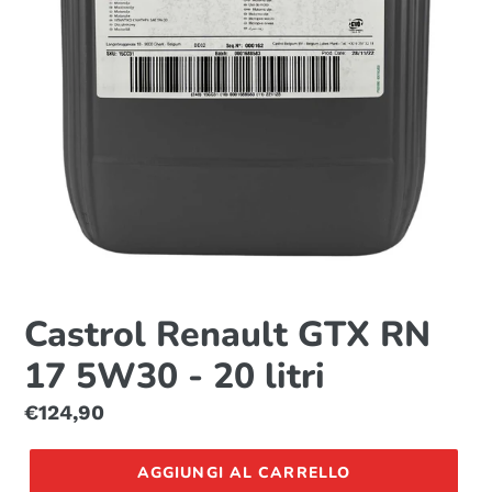
Castrol Renault GTX RN
17 5W30 - 20 litri
Prezzo
€124,90
di
listino
AGGIUNGI AL CARRELLO