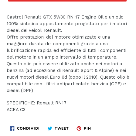
Castrol Renault GTX 5W30 RN 17 Engine Oil è un olio
100% sintetico appositamente progettato per i motori
diesel dei veicoli Renault.
Offre prestazioni del motore ottimizzate e una
maggiore durata dei componenti grazie a una
lubrificazione rapida ed efficiente di tutti i componenti
del motore in un ampio intervallo di temperature.
Questo olio può essere utilizzato anche nei motori a
benzina (ad eccezione di Renault Sport & Alpine) e nei
nuovi motori diesel Euro 6d (dopo il 2018). Questo olio è
compatibile con i filtri antiparticolato benzina (GPF) e
diesel (DPF)
SPECIFICHE: Renault RN17
ACEA C3
CONDIVIDI
TWITTA
PINNA
CONDIVIDI
TWEET
PIN
SU
SU
SU
FACEBOOK
TWITTER
PINTEREST