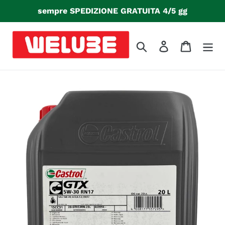
Vai
sempre SPEDIZIONE GRATUITA 4/5 gg
direttamente
ai
contenuti
Cerca
Accedi
Carrello