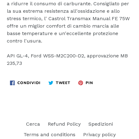
a ridurre il consumo di carburante. Consigliato per
la sua estrema resistenza all'ossidazione e allo
stress termico, l' Castrol Transmax Manual FE 75W
offre un miglior comfort di cambio marcia alle
basse temperature e un'eccellente protezione
contro l'usura.
API GL-4, Ford WSS-M2C200-D2, approvazione MB
235,73
CONDIVIDI
TWITTA
PINNA
CONDIVIDI
TWEET
PIN
SU
SU
SU
FACEBOOK
TWITTER
PINTEREST
Cerca
Refund Policy
Spedizioni
Terms and conditions
Privacy policy