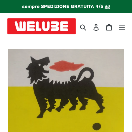
Vai
sempre SPEDIZIONE GRATUITA 4/5 gg
direttamente
ai
contenuti
Cerca
Accedi
Carrello