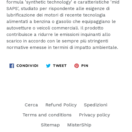
formula 'synthetic technology' e caratteristiche 'mid
SAPS', studiato per rispondente alle esigenze di
lubrificazione dei motori di recente tecnologia
alimentati a benzina o gasolio che equipaggiano le
autovetture o veicoli commerciali. Il prodotto
contribuisce a ridurre le emissioni inquinanti allo
scarico in accordo con le sempre più stringenti
normative emesse in termini di impatto ambientale.
CONDIVIDI
TWITTA
PINNA
CONDIVIDI
TWEET
PIN
SU
SU
SU
FACEBOOK
TWITTER
PINTEREST
Cerca
Refund Policy
Spedizioni
Terms and conditions
Privacy policy
Sitemap
MisterShip