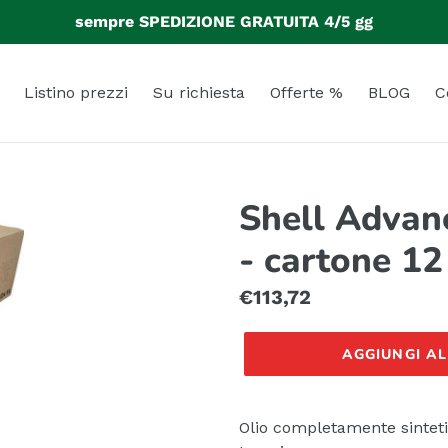
sempre SPEDIZIONE GRATUITA 4/5 gg
Listino prezzi
Su richiesta
Offerte %
BLOG
C
Shell Advan
- cartone 12 
Prezzo
€113,72
di
AGGIUNGI A
listino
Olio completamente sinteti