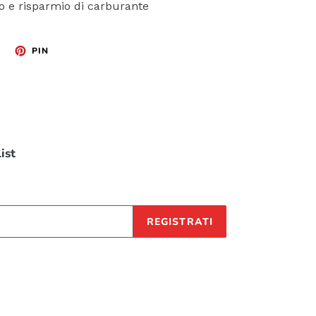
o e risparmio di carburante
TWITTA
PINNA
PIN
SU
SU
TWITTER
PINTEREST
list
REGISTRATI
Metodi