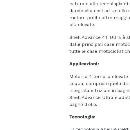
naturale alla tecnologia di
dando vita così ad un olio 
motore pulito offre maggior
più elevate.
Shell Advance 4T Ultra è s
dalle principali case motoci
tutte le case motociclistich
Applicazioni:
Motori a 4 tempi a elevate 
acqua, compresi quelli da 
integrata e frizioni in bagno
Shell Advance Ultra è adatto
bagno d’olio.
Tecnologia:
La tecnologia Shell PurePl