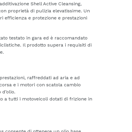
 additivazione Shell Active Cleansing,
con proprietà di pulizia elevatissime. Un
i efficienza e protezione e prestazioni
tato testato in gara ed è raccomandato
clistiche. Il prodotto supera i requisiti di
e.
prestazioni, raffreddati ad aria e ad
corsa e i motori con scatola cambio
 d’olio.
 a tutti i motoveicoli dotati di frizione in
us consente di ottenere un olio base