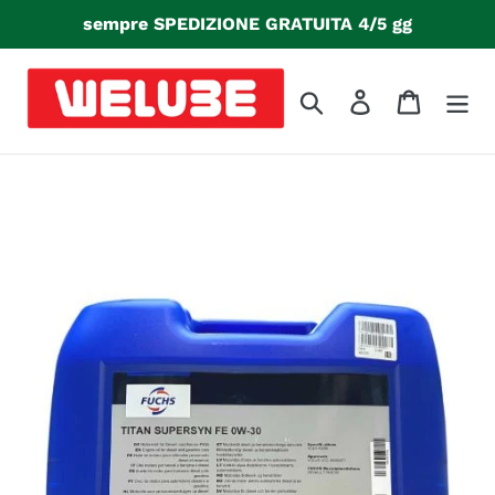
Vai
sempre SPEDIZIONE GRATUITA 4/5 gg
direttamente
ai
contenuti
Cerca
Accedi
Carrello