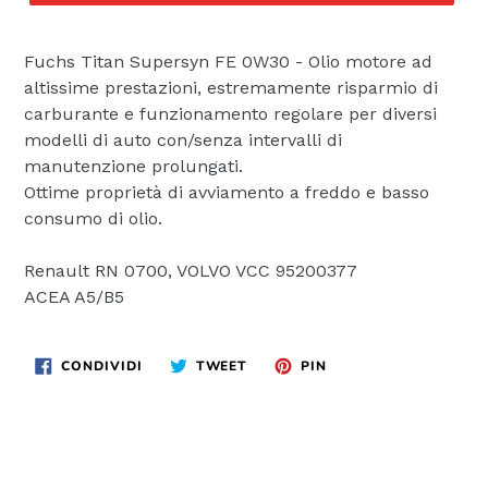
Fuchs Titan Supersyn FE 0W30 - Olio motore ad
altissime prestazioni, estremamente risparmio di
carburante e funzionamento regolare per diversi
modelli di auto con/senza intervalli di
manutenzione prolungati.
Ottime proprietà di avviamento a freddo e basso
consumo di olio.
Renault RN 0700, VOLVO VCC 95200377
ACEA A5/B5
CONDIVIDI
TWITTA
PINNA
CONDIVIDI
TWEET
PIN
SU
SU
SU
FACEBOOK
TWITTER
PINTEREST