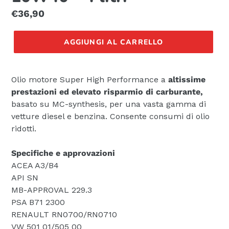
Prezzo
€36,90
di
listino
AGGIUNGI AL CARRELLO
Olio motore Super High Performance a
altissime
prestazioni ed elevato risparmio di carburante,
basato su MC-synthesis, per una vasta gamma di
vetture diesel e benzina. Consente consumi di olio
ridotti.
Specifiche e approvazioni
ACEA A3/B4
API SN
MB-APPROVAL 229.3
PSA B71 2300
RENAULT RN0700/RN0710
VW 501 01/505 00