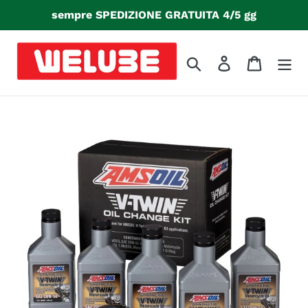
Vai
sempre SPEDIZIONE GRATUITA 4/5 gg
direttamente
ai
contenuti
Cerca
Accedi
Carrello