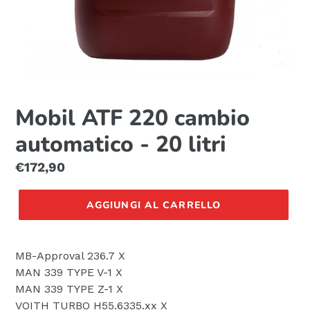
Mobil ATF 220 cambio
automatico - 20 litri
Prezzo
€172,90
di
listino
AGGIUNGI AL CARRELLO
MB-Approval 236.7 X
MAN 339 TYPE V-1 X
MAN 339 TYPE Z-1 X
VOITH TURBO H55.6335.xx X