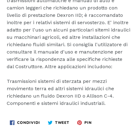
trasmissioni automatiche e manuali di auto e
camion leggeri che richiedano un prodotto con
livello di prestazione Dexron IID; è raccomandato
inoltre per i relativi sistemi di servosterzo. E' inoltre
adatto per l'uso un alcuni particolari sitemi idraulici
su macchinari agricoli, ed altre installazioni che
richiedano fluidi similari. Si consiglia l'utilizatore di
consultare il manuale d'uso e manutenzione per
verificare la rispondenza alle specifiche richieste
dal Costruttore. Altre applicazioni includono:
Trasmissioni sistemi di sterzata per mezzi
movimento terra ed altri sistemi idraulici che
richiedano un fluido Dexron IID o Allison C-4.
Componenti e sistemi idraulici industriali.
CONDIVIDI
TWITTA
PINNA
CONDIVIDI
TWEET
PIN
SU
SU
SU
FACEBOOK
TWITTER
PINTEREST