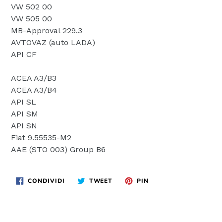
VW 502 00
VW 505 00
MB-Approval 229.3
AVTOVAZ (auto LADA)
API CF
ACEA A3/B3
ACEA A3/B4
API SL
API SM
API SN
Fiat 9.55535-M2
AAE (STO 003) Group B6
CONDIVIDI
TWITTA
PINNA
CONDIVIDI
TWEET
PIN
SU
SU
SU
FACEBOOK
TWITTER
PINTEREST