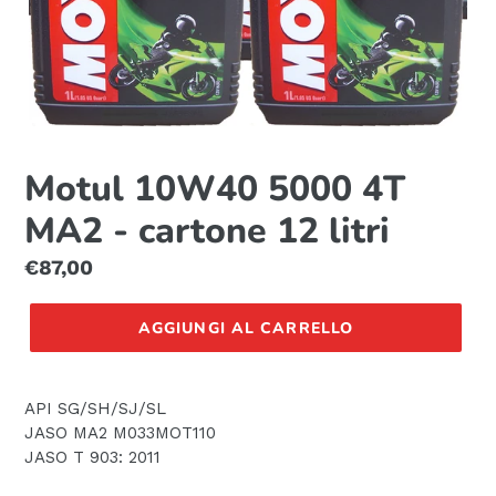
Motul 10W40 5000 4T
MA2 - cartone 12 litri
Prezzo
€87,00
di
listino
AGGIUNGI AL CARRELLO
API SG/SH/SJ/SL
JASO MA2 M033MOT110
JASO T 903: 2011