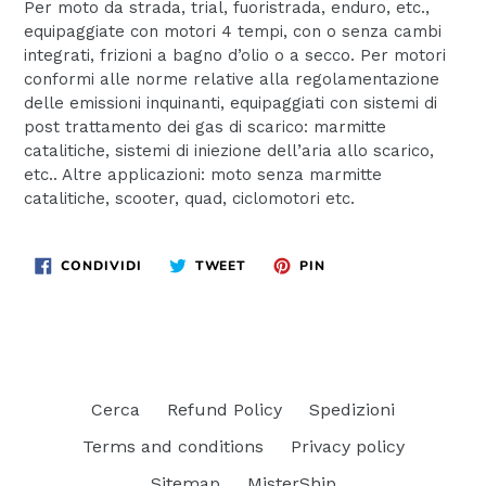
Per moto da strada, trial, fuoristrada, enduro, etc.,
equipaggiate con motori 4 tempi, con o senza cambi
integrati, frizioni a bagno d’olio o a secco. Per motori
conformi alle norme relative alla regolamentazione
delle emissioni inquinanti, equipaggiati con sistemi di
post trattamento dei gas di scarico: marmitte
catalitiche, sistemi di iniezione dell’aria allo scarico,
etc.. Altre applicazioni: moto senza marmitte
catalitiche, scooter, quad, ciclomotori etc.
CONDIVIDI
TWITTA
PINNA
CONDIVIDI
TWEET
PIN
SU
SU
SU
FACEBOOK
TWITTER
PINTEREST
Cerca
Refund Policy
Spedizioni
Terms and conditions
Privacy policy
Sitemap
MisterShip