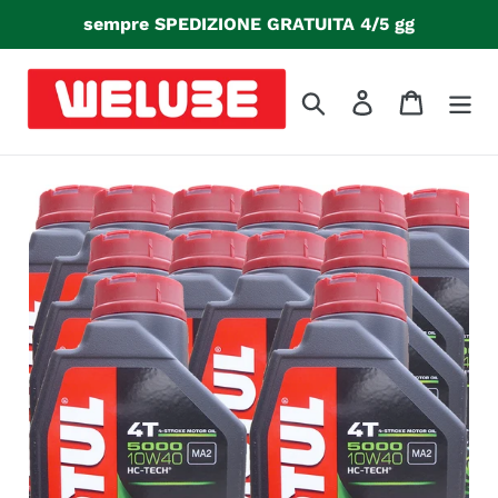
Vai
sempre SPEDIZIONE GRATUITA 4/5 gg
direttamente
ai
contenuti
Cerca
Accedi
Carrello