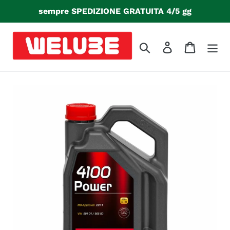
Vai
sempre SPEDIZIONE GRATUITA 4/5 gg
direttamente
ai
contenuti
Cerca
Accedi
Carrello