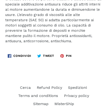
speciale additivazione antiusura riduce gli attriti interni
al motore aumentandone la durata e diminuendone le
usure. L’elevato grado di viscosità alle alte
temperature (SAE 50) si adatta particolarmente ai
motori soggetti al consumo di olio. La capacità di
prevenire la formazione di depositi e morchie
mantiene pulito il motore. Proprietà antiossidanti,
antiusura, anticorrosione, antischiuma.
CONDIVIDI
TWITTA
PINNA
CONDIVIDI
TWEET
PIN
SU
SU
SU
FACEBOOK
TWITTER
PINTEREST
Cerca
Refund Policy
Spedizioni
Terms and conditions
Privacy policy
Sitemap
MisterShip