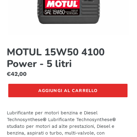
MOTUL 15W50 4100
Power - 5 litri
Prezzo
€42,00
di
listino
AGGIUNGI AL CARRELLO
Lubrificante per motori benzina e Diesel
Technosynthese® Lubrificante Technosynthese®
studiato per motori ad alte prestazioni, Diesel e
benzina, aspirati o turbo, multi-valvole, con