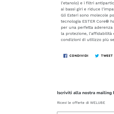
l'etanolo) e i filtri antipart
ai bassi giri e riduce l'imp
Gli Esteri sono molecole pol
tecnologia ESTER Core® ha
per una perfetta aderenza d
la protezione, l'affidabilità
condizioni di utilizzo più s
CONDIVIDI
CONDIVIDI
TWEET
SU
FACEBOOK
Iscriviti alla nostra mailing 
Ricevi le offerte di WELUBE