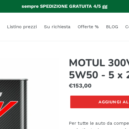
sempre SPEDIZIONE GRATUITA 4/5 gg
Listino prezzi
Su richiesta
Offerte %
BLOG
C
MOTUL 300V
5W50 - 5 x 2 
Prezzo
€153,00
di
AGGIUNGI A
listino
Per tutte le auto da compe