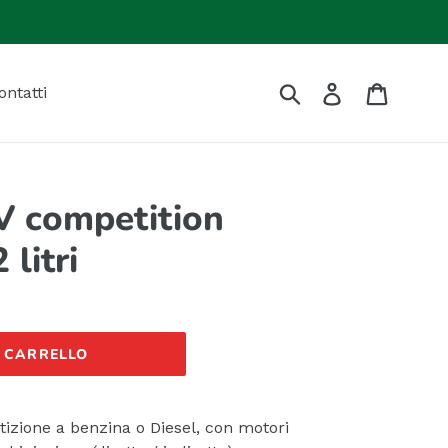
Invia
Accedi
Carrell
ontatti
 competition
litri
L CARRELLO
tizione a benzina o Diesel, con motori