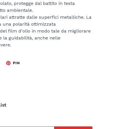
icolato, protegge dal battito in testa
atto ambientale.
ari attratte dalle superfici metalliche. La
 una polarità ottimizzata
el film d'olio in modo tale da migliorare
 e la guidabilità, anche nelle
evere.
TWITTA
PINNA
PIN
SU
SU
TWITTER
PINTEREST
list