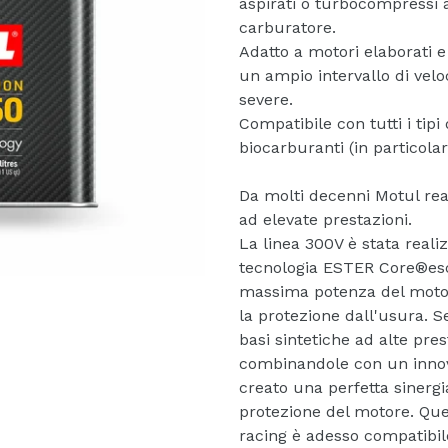
aspirati o turbocompressi ad
carburatore.
Adatto a motori elaborati e
un ampio intervallo di velo
severe.
Compatibile con tutti i tipi
biocarburanti (in particolar
Da molti decenni Motul real
ad elevate prestazioni.
La linea 300V è stata reali
tecnologia ESTER Core®es
massima potenza del motor
la protezione dall'usura. Se
basi sintetiche ad alte pres
combinandole con un innov
creato una perfetta sinergia
protezione del motore. Qu
racing è adesso compatibil