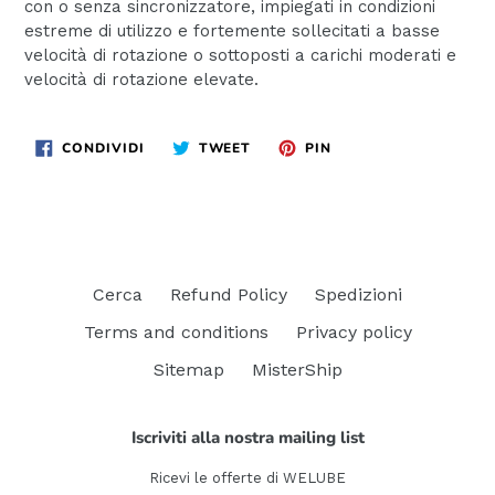
con o senza sincronizzatore, impiegati in condizioni
estreme di utilizzo e fortemente sollecitati a basse
velocità di rotazione o sottoposti a carichi moderati e
velocità di rotazione elevate.
CONDIVIDI
TWITTA
PINNA
CONDIVIDI
TWEET
PIN
SU
SU
SU
FACEBOOK
TWITTER
PINTEREST
Cerca
Refund Policy
Spedizioni
Terms and conditions
Privacy policy
Sitemap
MisterShip
Iscriviti alla nostra mailing list
Ricevi le offerte di WELUBE