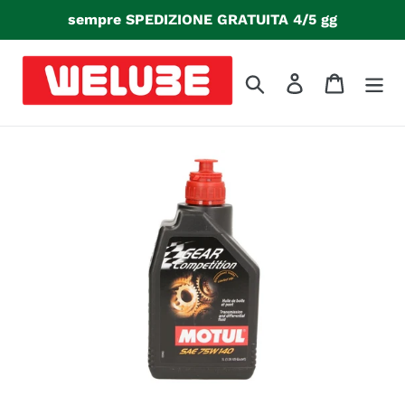
Vai
sempre SPEDIZIONE GRATUITA 4/5 gg
direttamente
ai
contenuti
Cerca
Accedi
Carrello