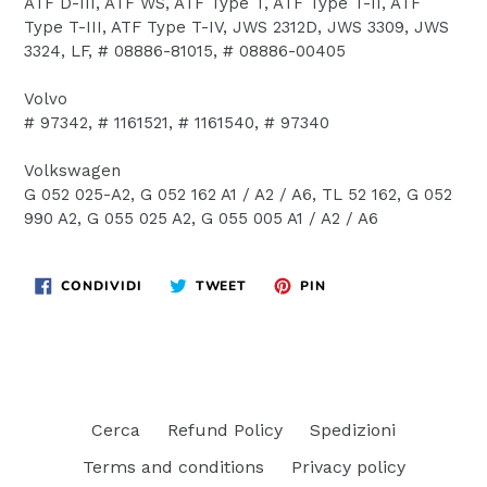
ATF D-III, ATF WS, ATF Type T, ATF Type T-II, ATF
Type T-III, ATF Type T-IV, JWS 2312D, JWS 3309, JWS
3324, LF, # 08886-81015, # 08886-00405
Volvo
# 97342, # 1161521, # 1161540, # 97340
Volkswagen
G 052 025-A2, G 052 162 A1 / A2 / A6, TL 52 162, G 052
990 A2, G 055 025 A2, G 055 005 A1 / A2 / A6
CONDIVIDI
TWITTA
PINNA
CONDIVIDI
TWEET
PIN
SU
SU
SU
FACEBOOK
TWITTER
PINTEREST
Cerca
Refund Policy
Spedizioni
Terms and conditions
Privacy policy