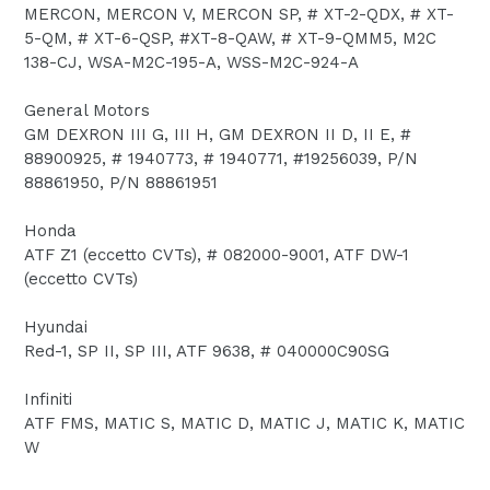
MERCON, MERCON V, MERCON SP, # XT-2-QDX, # XT-
5-QM, # XT-6-QSP, #XT-8-QAW, # XT-9-QMM5, M2C
138-CJ, WSA-M2C-195-A, WSS-M2C-924-A
General Motors
GM DEXRON III G, III H, GM DEXRON II D, II E, #
88900925, # 1940773, # 1940771, #19256039, P/N
88861950, P/N 88861951
Honda
ATF Z1 (eccetto CVTs), # 082000-9001, ATF DW-1
(eccetto CVTs)
Hyundai
Red-1, SP II, SP III, ATF 9638, # 040000C90SG
Infiniti
ATF FMS, MATIC S, MATIC D, MATIC J, MATIC K, MATIC
W