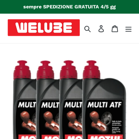
Vai
sempre SPEDIZIONE GRATUITA 4/5 gg
direttamente
ai
contenuti
Cerca
Accedi
Carrello