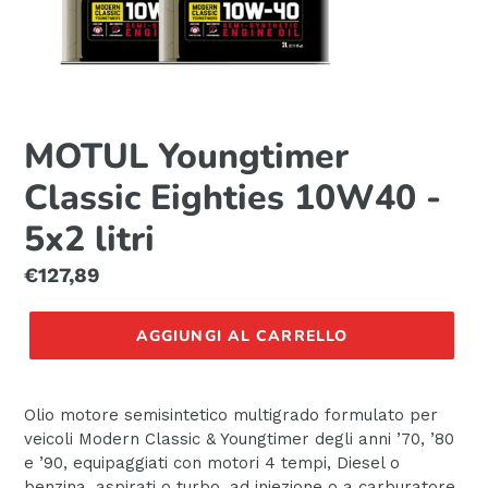
MOTUL Youngtimer
Classic Eighties 10W40 -
5x2 litri
Prezzo
€127,89
di
listino
AGGIUNGI AL CARRELLO
Olio motore semisintetico multigrado formulato per
veicoli Modern Classic & Youngtimer degli anni ’70, ’80
e ’90, equipaggiati con motori 4 tempi, Diesel o
benzina, aspirati o turbo, ad iniezione o a carburatore.