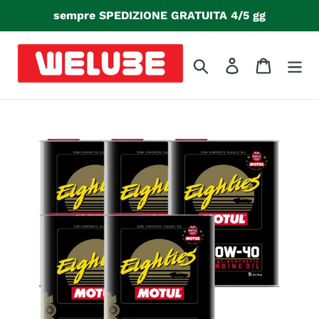
Vai
sempre SPEDIZIONE GRATUITA 4/5 gg
direttamente
ai
contenuti
Cerca
Accedi
Carrello