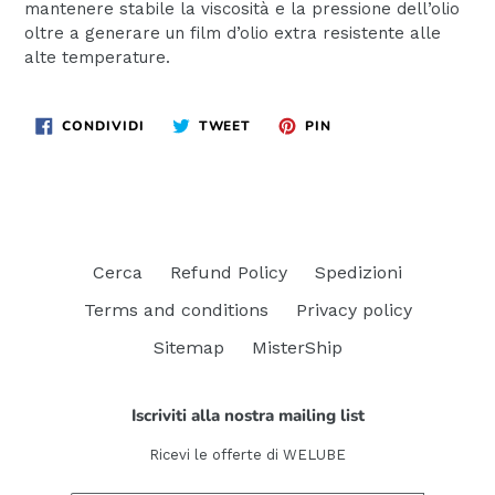
mantenere stabile la viscosità e la pressione dell’olio
oltre a generare un film d’olio extra resistente alle
alte temperature.
CONDIVIDI
TWITTA
PINNA
CONDIVIDI
TWEET
PIN
SU
SU
SU
FACEBOOK
TWITTER
PINTEREST
Cerca
Refund Policy
Spedizioni
Terms and conditions
Privacy policy
Sitemap
MisterShip
Iscriviti alla nostra mailing list
Ricevi le offerte di WELUBE