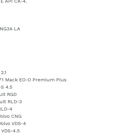
E API CK-4.
ENG3A LA
2.1
71 Mack EO-O Premium Plus
-S 4.5
ult RGD
lt RLD-3
RLD-4
Volvo CNG
Volvo VDS-4
o VDS-4.5