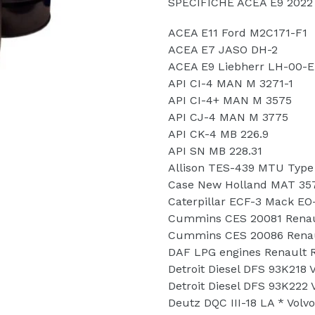
SPECIFICHE ACEA E9 2022 
ACEA E11 Ford M2C171-F1
ACEA E7 JASO DH-2
ACEA E9 Liebherr LH-00-
API CI-4 MAN M 3271-1
API CI-4+ MAN M 3575
API CJ-4 MAN M 3775
API CK-4 MB 226.9
API SN MB 228.31
Allison TES-439 MTU Type 
Case New Holland MAT 35
Caterpillar ECF-3 Mack EO
Cummins CES 20081 Rena
Cummins CES 20086 Renau
DAF LPG engines Renault 
Detroit Diesel DFS 93K218 
Detroit Diesel DFS 93K222 
Deutz DQC III-18 LA * Volv