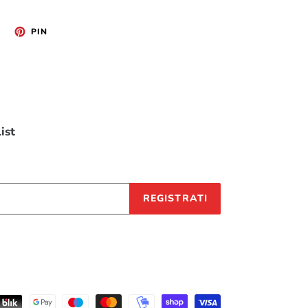
TWITTA
PINNA
PIN
SU
SU
TWITTER
PINTEREST
list
REGISTRATI
Metodi
di