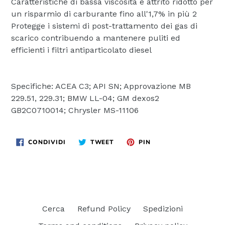
Caratteristiche di bassa viscosità e attrito ridotto per
un risparmio di carburante fino all'1,7% in più 2
Protegge i sistemi di post-trattamento dei gas di
scarico contribuendo a mantenere puliti ed
efficienti i filtri antiparticolato diesel
Specifiche: ACEA C3; API SN; Approvazione MB
229.51, 229.31; BMW LL-04; GM dexos2
GB2C0710014; Chrysler MS-11106
CONDIVIDI
TWITTA
PINNA
CONDIVIDI
TWEET
PIN
SU
SU
SU
FACEBOOK
TWITTER
PINTEREST
Cerca
Refund Policy
Spedizioni