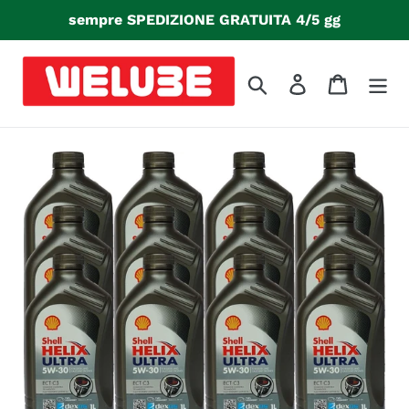
Vai
sempre SPEDIZIONE GRATUITA 4/5 gg
direttamente
ai
contenuti
Cerca
Accedi
Carrello