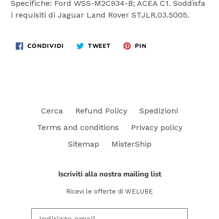
Specifiche: Ford WSS-M2C934-B; ACEA C1. Soddisfa
i requisiti di Jaguar Land Rover STJLR.03.5005.
CONDIVIDI
TWITTA
PINNA
CONDIVIDI
TWEET
PIN
SU
SU
SU
FACEBOOK
TWITTER
PINTEREST
Cerca
Refund Policy
Spedizioni
Terms and conditions
Privacy policy
Sitemap
MisterShip
Iscriviti alla nostra mailing list
Ricevi le offerte di WELUBE