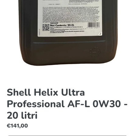
Shell Helix Ultra
Professional AF-L 0W30 -
20 litri
Prezzo
€141,00
di