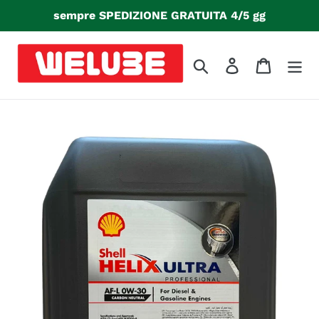
Vai
sempre SPEDIZIONE GRATUITA 4/5 gg
direttamente
ai
contenuti
Cerca
Accedi
Carrello