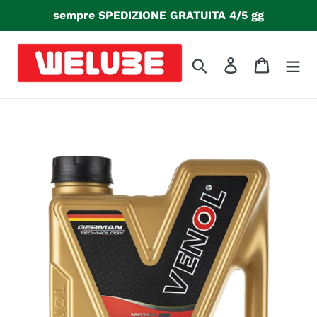
Vai
sempre SPEDIZIONE GRATUITA 4/5 gg
direttamente
ai
contenuti
Cerca
Accedi
Carrello