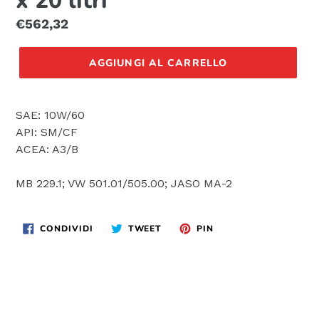
x 20 litri
Prezzo
€562,32
di
listino
AGGIUNGI AL CARRELLO
SAE: 10W/60
API: SM/CF
ACEA: A3/B
MB 229.1; VW 501.01/505.00; JASO MA-2
CONDIVIDI
TWITTA
PINNA
CONDIVIDI
TWEET
PIN
SU
SU
SU
FACEBOOK
TWITTER
PINTEREST